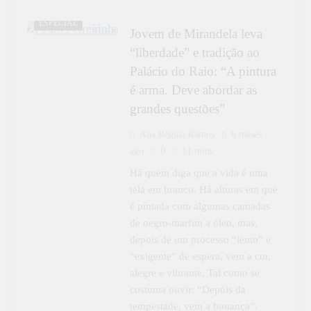
ENTREVISTAS
ESPECIAL
Jovem de Mirandela leva
“liberdade” e tradição ao
Palácio do Raio: “A pintura
é arma. Deve abordar as
grandes questões”
Ana Regina Ramos
6 meses
ago
0
11 mins
Há quem diga que a vida é uma
tela em branco. Há alturas em que
é pintada com algumas camadas
de negro-marfim a óleo, mas,
depois de um processo “lento” e
“exigente” de espera, vem a cor,
alegre e vibrante. Tal como se
costuma ouvir: “Depois da
tempestade, vem a bonança”.