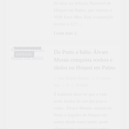
há dias, na Seleção Nacional de
Hóquei em Patins, que venceu o
WSE Euro Men. Esta competição
trouxe o 22.º…
DESPORTO
Leiam mais
DESTAQUE
ENTREVISTAS
Do Porto a Itália: Álvaro
ESPECIAL
Morais conquista sonhos e
títulos no Hóquei em Patins
Ana Regina Ramos
11 meses
ago
0
18 mins
É habitual dizer-se que a vida
pode mudar de um dia para o
outro. Álvaro Morais, natural do
Porto e jogador de hóquei em
patins desde tenra idade, pode
afirmar que a teoria está certa e