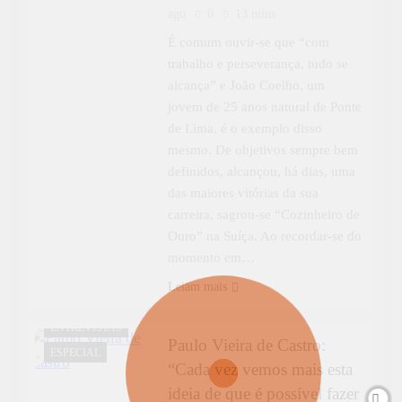
ago
0
13 mins
É comum ouvir-se que “com
trabalho e perseverança, tudo se
alcança” e João Coelho, um
jovem de 25 anos natural de Ponte
de Lima, é o exemplo disso
mesmo. De objetivos sempre bem
definidos, alcançou, há dias, uma
das maiores vitórias da sua
carreira, sagrou-se “Cozinheiro de
Ouro” na Suíça. Ao recordar-se do
momento em…
CULTURA
Leiam mais
DESTAQUE
ENTREVISTAS
Paulo Vieira de Castro:
ESPECIAL
“Cada vez vemos mais esta
ideia de que é possível fazer