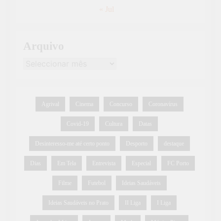
« Jul
Arquivo
Agrival
Cinema
Concurso
Coronavírus
Covid-19
Cultura
Datas
Desinteresso-me até certo ponto
Desporto
destaque
Dias
Em Tela
Entrevista
Especial
FC Porto
Filme
Futebol
Ideias Saudáveis
Ideias Saudáveis no Prato
II Liga
I Liga