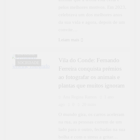
pelos melhores motivos. Em 2023,
celebrava um dos melhores anos
da sua vida e agora, depois de um
convite…
DESTAQUE
Leiam mais
ENTREVISTAS
ESPECIAL
Vila do Conde: Fernando
SOCIEDADE
Ferreira conquista prémios
ao fotografar os animais e
plantas que muitos ignoram
Ana Regina Ramos
1 ano
ago
0
20 mins
O mundo gira, os carros aceleram
na rua, as pessoas correm de um
lado para o outro, fechadas na sua
bolha e com o stress a gritar…