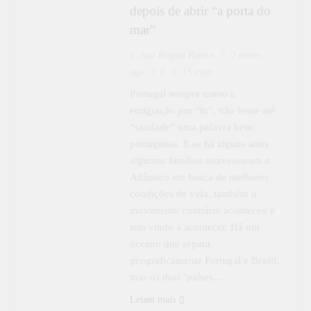
depois de abrir “a porta do
mar”
Ana Regina Ramos
2 meses
ago
0
15 mins
Portugal sempre tratou a
emigração por “tu”, não fosse até
“saudade” uma palavra bem
portuguesa. E se há alguns anos
algumas famílias atravessaram o
Atlântico em busca de melhores
condições de vida, também o
movimento contrário aconteceu e
tem vindo a acontecer. Há um
oceano que separa
geograficamente Portugal e Brasil,
CULTURA
mas os dois ‘países…
DESTAQUE
Leiam mais