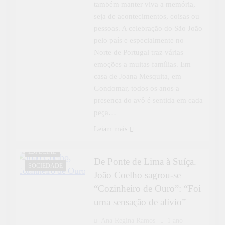
também manter viva a memória,
seja de acontecimentos, coisas ou
pessoas. A celebração do São João
pelo país e especialmente no
Norte de Portugal traz várias
emoções a muitas famílias. Em
casa de Joana Mesquita, em
Gondomar, todos os anos a
presença do avô é sentida em cada
peça…
DESTAQUE
Leiam mais
ENTREVISTAS
ESPECIAL
De Ponte de Lima à Suíça.
SOCIEDADE
João Coelho sagrou-se
“Cozinheiro de Ouro”: “Foi
uma sensação de alívio”
Ana Regina Ramos
1 ano