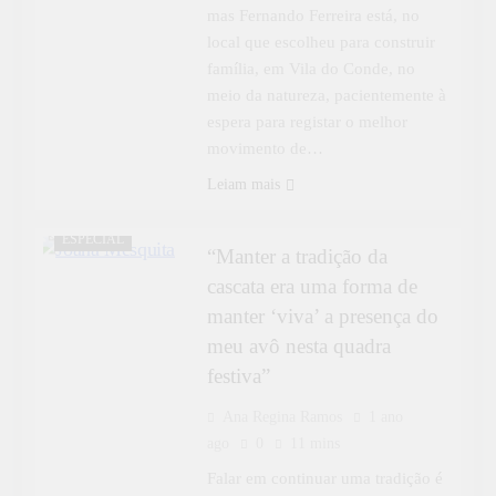
mas Fernando Ferreira está, no
local que escolheu para construir
família, em Vila do Conde, no
meio da natureza, pacientemente à
espera para registar o melhor
CULTURA
movimento de…
DESTAQUE
Leiam mais
ENTREVISTAS
ESPECIAL
“Manter a tradição da
cascata era uma forma de
manter ‘viva’ a presença do
meu avô nesta quadra
festiva”
Ana Regina Ramos
1 ano
ago
0
11 mins
Falar em continuar uma tradição é