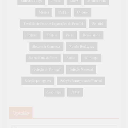
Jornadas I Liga
Jovens
Moda
Mónica Pinto
Música
Netflix
Opinião
Pavilhão de Feiras e Exposições de Penafiel
Penafiel
Podcast
Política
Porto
Região norte
Remate À Conversa
Romão Rodrigues
Santa Maria da Feira
Saúde
SC Braga
Seleção de Portugal
Seleção Nacional
Seleção portuguesa
Seleção Portuguesa de Futebol
Sociedade
UEFA
Opinião