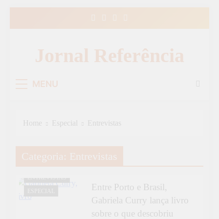
Skip
to
content
Jornal Referência
MENU
Home
Especial
Entrevistas
CULTURA
Categoria:
Entrevistas
DESTAQUE
ENTREVISTAS
Entre Porto e Brasil,
ESPECIAL
Gabriela Curry lança livro
sobre o que descobriu