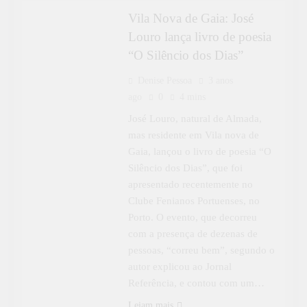
Vila Nova de Gaia: José
Louro lança livro de poesia
“O Silêncio dos Dias”
Denise Pessoa
3 anos
ago
0
4 mins
José Louro, natural de Almada,
mas residente em Vila nova de
Gaia, lançou o livro de poesia “O
Silêncio dos Dias”, que foi
apresentado recentemente no
Clube Fenianos Portuenses, no
Porto. O evento, que decorreu
com a presença de dezenas de
pessoas, “correu bem”, segundo o
CULTURA
autor explicou ao Jornal
Referência, e contou com um…
DESTAQUE
ENTREVISTAS
Leiam mais