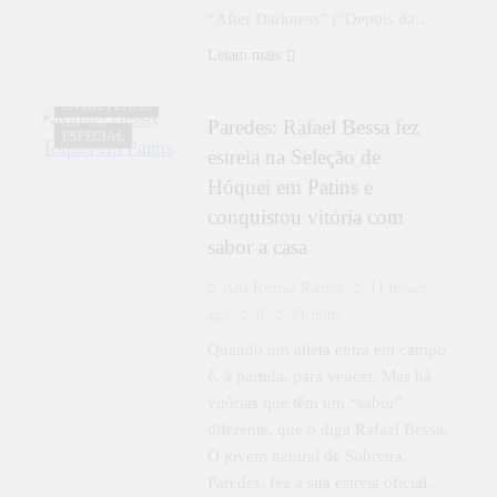
“After Darkness” (“Depois da…
DESPORTO
Leiam mais
DESTAQUE
ENTREVISTAS
Paredes: Rafael Bessa fez
ESPECIAL
estreia na Seleção de
Hóquei em Patins e
conquistou vitória com
sabor a casa
Ana Regina Ramos
11 meses
ago
0
11 mins
Quando um atleta entra em campo
é, à partida, para vencer. Mas há
vitórias que têm um “sabor”
diferente, que o diga Rafael Bessa.
O jovem natural de Sobreira,
Paredes, fez a sua estreia oficial,