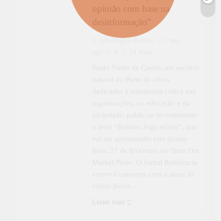
opinião com base na
desinformação”
Ana Regina Ramos
1 ano
ago
0
14 mins
Paulo Vieira de Castro, um escritor
natural do Porto de obras
dedicadas à autonomia crítica nas
organizações, na educação e na
sociedade, publicou recentemente
o livro “Resisto, logo existo”, que
vai ser apresentado esta quinta-
feira, 27 de fevereiro, no Time Out
Market Porto. O Jornal Referência
CULTURA
esteve à conversa com o autor de
vários livros…
DESTAQUE
ENTREVISTAS
Leiam mais
ESPECIAL