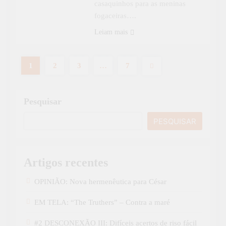
casaquinhos para as meninas
fogaceiras….
Leiam mais
1
2
3
…
7
Pesquisar
PESQUISAR
Artigos recentes
OPINIÃO: Nova hermenêutica para César
EM TELA: “The Truthers” – Contra a maré
#2 DESCONEXÃO III: Difíceis acertos de riso fácil