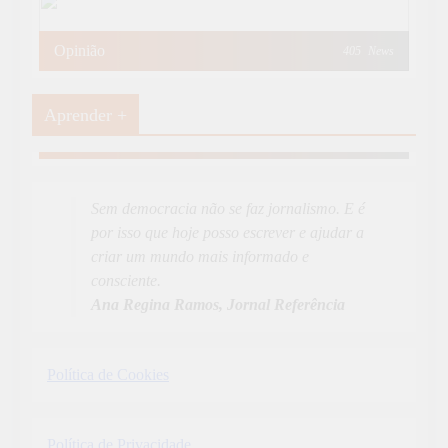
Opinião
405
News
Aprender +
Aprender Mais
19
News
Sem democracia não se faz jornalismo. E é
por isso que hoje posso escrever e ajudar a
criar um mundo mais informado e
consciente.
Ana Regina Ramos, Jornal Referência
Política de Cookies
Política de Privacidade